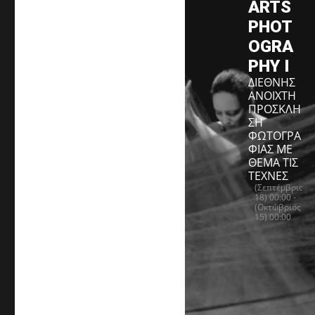
ARTS
PHOT
OGRA
PHY I
ΔΙΕΘΝΗΣ
ΑΝΟΙΧΤΗ
ΠΡΟΣΚΛΗ
ΣΗ
ΦΩΤΟΓΡΑ
ΦΙΑΣ ΜΕ
ΘΕΜΑ ΤΙΣ
ΤΕΧΝΕΣ
(Σεπτέμβριος
18) 00:00 -
(Οκτώβριος
15) 00:00