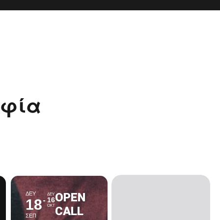
αφία
ΔΕΥ
OPEN
ΔΕΥ
16
18
ΟΚΤ
CALL
ΣΕΠ