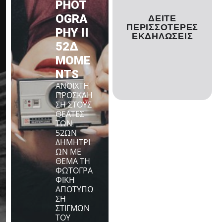
PHOT
OGRA
ΔΕΊΤΕ
ΠΕΡΙΣΣΌΤΕΡΕΣ
PHY II
ΕΚΔΗΛΏΣΕΙΣ
52Δ
MOME
NTS
ΑΝΟΙΧΤΗ
ΠΡΟΣΚΛΗ
ΣΗ ΣΤΟΥΣ
ΘΕΑΤΕΣ
ΤΩΝ
52ΩΝ
(GMT+00:00)
ΔΗΜΗΤΡΙ
ΩΝ ΜΕ
ΘΕΜΑ ΤΗ
ΦΩΤΟΓΡΑ
ΦΙΚΗ
ΑΠΟΤΥΠΩ
ΣΗ
ΣΤΙΓΜΩΝ
ΤΟΥ